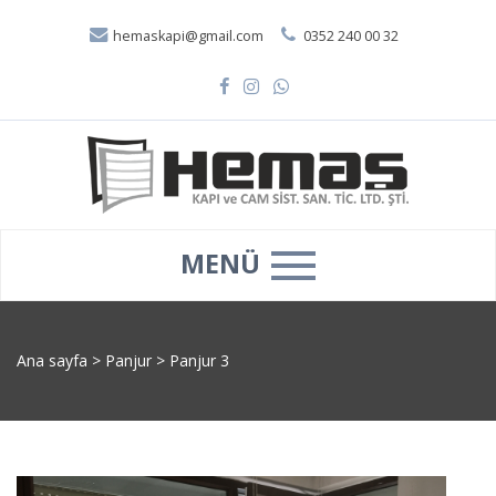
hemaskapi@gmail.com
0352 240 00 32
MENÜ
Ana sayfa
>
Panjur
>
Panjur 3